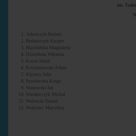
im. Tad
N
Adamczyk Hubert
Bednarczyk Kacper
Blachlińska Magdalena
Dziembała Wiktoria
Kocot Jakub
Krzyżanowski Adam
Klyszcz Julia
Pawłowska Kinga
Stanowski Jan
Wacławczyk Michał
Walencik Daniel
Wołyniec Marcelina