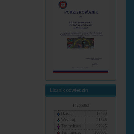
Licznik odwiedzin
14265063
Dzisiaj
17430
Wczoraj
21546
Ten tydzień
97925
Ten miesiąc
100001