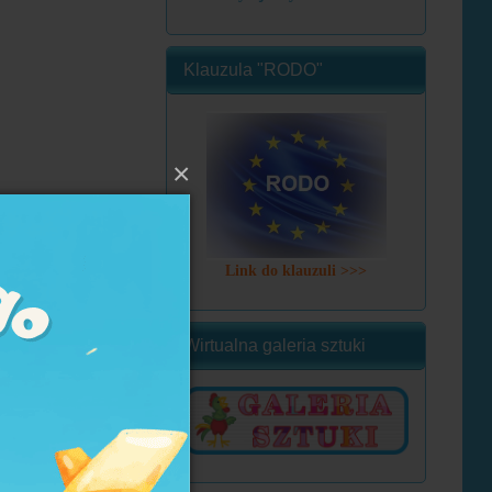
Klauzula "RODO"
×
Link do klauzuli >>>
Wirtualna galeria sztuki