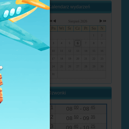
Kalendarz wydarzeń
Sierpień 2026
Pn
Wt
Śr
Cz
Pt
So
N
1
2
6
3
4
5
7
8
9
10
11
12
13
14
15
16
17
18
19
20
21
22
23
24
25
26
27
28
29
30
31
Dzwonki
1
00
45
08
-
08
2
50
35
08
-
09
3
40
25
09
-
10