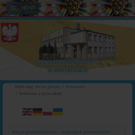
MENU
Szkoła Podstawowa nr 1
w Mierzęcicach
Poprzedni
Poprzedni
Następny
Następny
Jesteś tutaj:
Strona główna
Dokumenty
rok
miesiąc
miesiąc
rok
Archiwum z życia szkoły
Wizyta przedszkolaków – przyszłych pierwszaków!