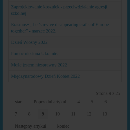
Zaprojektowanie koszulek - przeciwdziałanie agresji
szkolnej
Erasmus+ „Let’s revive disappearing crafts of Europe
together” - marzec 2022.
Dzień Wiosny 2022
Pomoc niesiona Ukrainie.
Może jestem niesprawny 2022
Międzynarodowy Dzień Kobiet 2022
Strona 9 z 25
start
Poprzedni artykuł
4
5
6
7
8
9
10
11
12
13
Następny artykuł
koniec