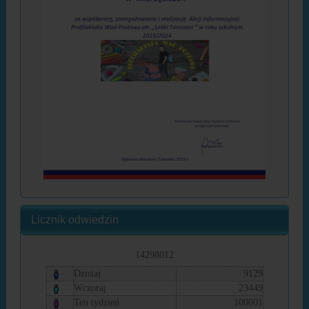
Licznik odwiedzin
14298012
Dzisiaj
9129
Wczoraj
23449
Ten tydzień
100001