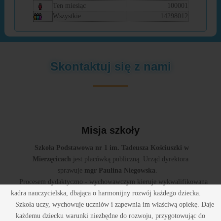
Ten miesiąc
100001
Wszystkie
14298012
Skontaktuj się z nami
Misja szkoły
Szkoła Podstawowa nr 1 im. Tadeusza Kościuszki w
Mierzęcicach
jest placówką publiczną. Urząd dyrektora
sprawuje
mgr Paulina Niegowska
.
Procesem dydaktyczno - wychowawczym kieruje wykwalifikowana
kadra nauczycielska, dbająca o harmonijny rozwój każdego dziecka.
Szkoła uczy, wychowuje uczniów i zapewnia im właściwą opiekę. Daje
każdemu dziecku warunki niezbędne do rozwoju, przygotowując do