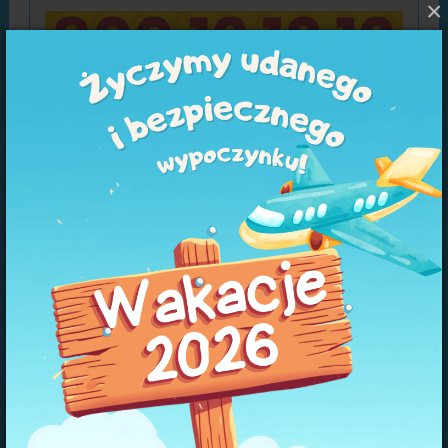
×
Laboratoria przyszłości
Link do projektu >>>
Czytaj artykuł >>>
Klauzula "RODO"